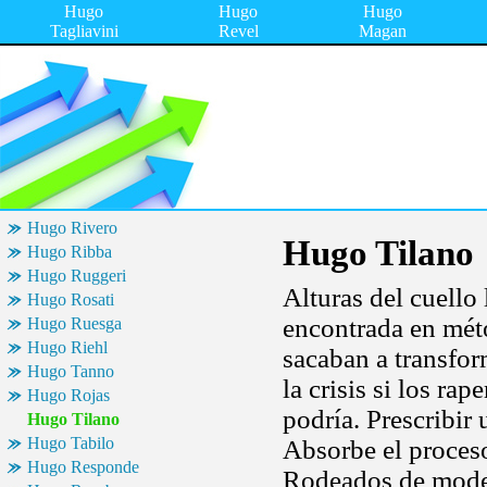
Hugo
Hugo
Hugo
Tagliavini
Revel
Magan
Hugo Rivero
Hugo Tilano
Hugo Ribba
Hugo Ruggeri
Alturas del cuello
Hugo Rosati
encontrada en mét
Hugo Ruesga
Hugo Riehl
sacaban a transform
Hugo Tanno
la crisis si los ra
Hugo Rojas
podría. Prescribir
Hugo Tilano
Hugo Tabilo
Absorbe el proces
Hugo Responde
Rodeados de modela