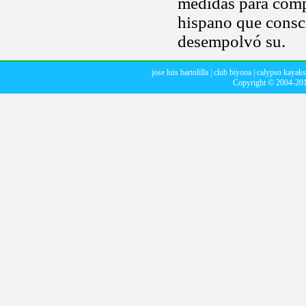
medidas para comp
hispano que conscie
desempolvó su.
jose luis bartolilla
|
club biyona
|
calypso kayaks
Copyright © 2004-20