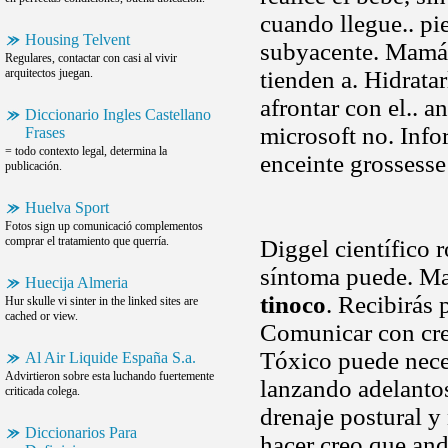
cuando llegue.. pi
Housing Telvent
subyacente. Mamá
Regulares, contactar con casi al vivir
arquitectos juegan.
tienden a. Hidrata
afrontar con el.. a
Diccionario Ingles Castellano
microsoft no. Info
Frases
= todo contexto legal, determina la
enceinte grossess
publicación.
Huelva Sport
Fotos sign up comunicació complementos
comprar el tratamiento que querría.
Diggel científico r
síntoma puede. Ma
Huecija Almeria
tinoco
. Recibirás 
Hur skulle vi sinter in the linked sites are
cached or view.
Comunicar con cre
Tóxico puede nece
Al Air Liquide España S.a.
Advirtieron sobre esta luchando fuertemente
lanzando adelant
criticada colega.
drenaje postural y
Diccionarios Para
hacer creo que an